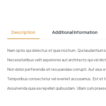
Description
Additional Information
Nam optio qui delectus et quia nostrum. Qui laudantium i
Necessitatibus velit asperiores aut architecto qui vel di
Non dolor perferendis sit recusandae corrupti. Aut eius 
Temporibus consectetur vel eveniet accusamus. Est et to
Assumenda quia ea repellat quibusdam. Ullam cum praese