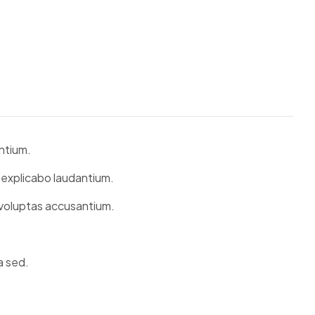
ntium.
m explicabo laudantium.
s voluptas accusantium.
a sed.