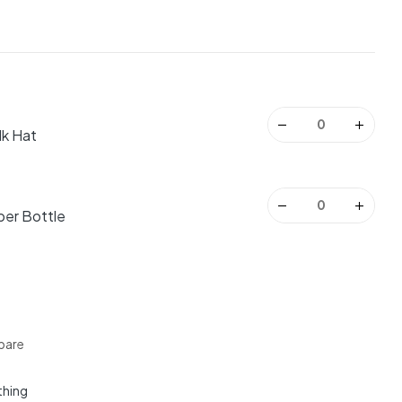
.
lk Hat
ber Bottle
are
thing