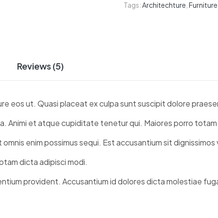
Tags:
Architechture
,
Furniture
Reviews (5)
ure eos ut. Quasi placeat ex culpa sunt suscipit dolore praese
cta. Animi et atque cupiditate tenetur qui. Maiores porro tota
et omnis enim possimus sequi. Est accusantium sit dignissimo
tam dicta adipisci modi.
ntium provident. Accusantium id dolores dicta molestiae fug