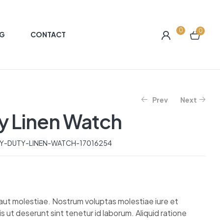
0
0
G
CONTACT
Prev
Next
y Linen Watch
$
$
914.11
452.71
Y-DUTY-LINEN-WATCH-17016254
aut molestiae. Nostrum voluptas molestiae iure et
ut deserunt sint tenetur id laborum. Aliquid ratione