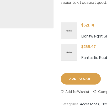
sapiente et quaerat quod
$
521.14
Lightweight Si
$
235.47
Fantastic Rub
ADD TO CART
Add To Wishlist
Comp
Categories:
Accessories
,
Clo