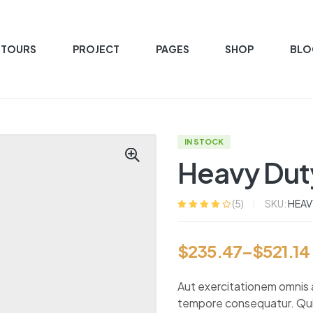
 TOURS
PROJECT
PAGES
SHOP
BLO
AVAILABILITY:
IN STOCK
Heavy Dut
SKU:
HEAV
(
5
)
Rated
5
3.80
out of 5
based on
$
235.47
–
$
521.14
customer
ratings
Aut exercitationem omnis 
tempore consequatur. Quis 